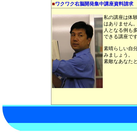
■
ワクワク右脳開発集中講座資料請求
私の講座は体
はありません
人となる例も
できる講座で
素晴らしい自
みましょう。
素敵なあなた