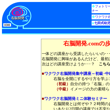
◆
フォトリ
ナー
◆
ワクワク
◆
七田式幼児
右脳開発.com
一体どの講座から受講したらいいの･･
右脳開発に興味があるんだけど、最初は
次はどの講座受けようか･･･？
こち
■
ワクワク右脳開発集中講座～初級･中
右脳を全開にするやり方を学ぶ
（初級）
自分の持つ「右脳」の
（中級）
イメージの力の素晴ら
■
ワクワク右脳開発ミニ体験セミナー
右脳開発とは何ぞや？２時間のお試
いきなり2日間の講座では不安な